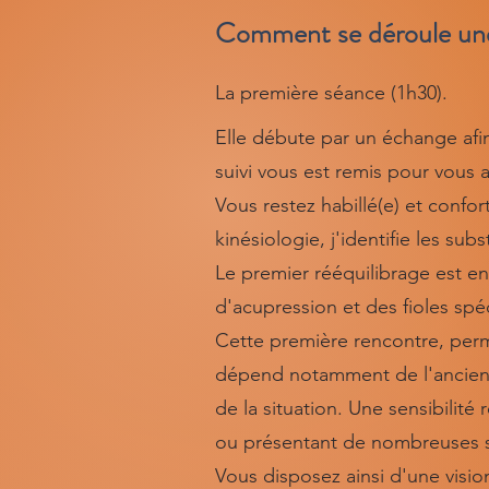
Comment se déroule un
La première séance (1h30).
Elle débute par un échange afin 
suivi vous est remis pour vous
Vous restez habillé(e) et confor
kinésiologie, j'identifie les s
Le premier rééquilibrage est en
d'acupression et des fioles spé
Cette première rencontre, perm
dépend notamment de l'ancien
de la situation. Une sensibili
ou présentant de nombreuses se
Vous disposez ainsi d'une visi