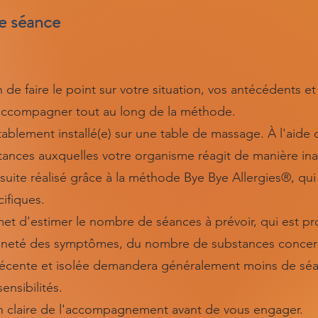
e séance
de faire le point sur votre situation, vos antécédents et 
 accompagner tout au long de la méthode.
tablement installé(e) sur une table de massage. À l'aide d
ubstances auxquelles votre organisme réagit de manière in
suite réalisé grâce à la méthode Bye Bye Allergies®, qui
cifiques.
et d'estimer le nombre de séances à prévoir, qui est pr
neté des symptômes, du nombre de substances concern
té récente et isolée demandera généralement moins de séa
nsibilités.
on claire de l'accompagnement avant de vous engager.