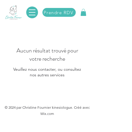
Prendre RDV
Aucun résultat trouvé pour
votre recherche
Veuillez nous contacter, ou consultez
nos autres services
© 2024 par Christine Fournier kinesiologue. Créé avec
Wix.com
Retrouvez Christine Fournier sur Resalib : annuaire, référencement et
prise de rendez-vous pour les Kinésiologues